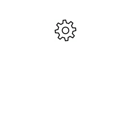
Contactez-nous
472c Av. du Centre, 74330 Epagny Metz-Tessy
+33 450 450 425
gulliver-rc-control@orange.fr
Réseau sociaux