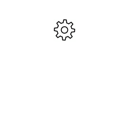
Contactez-nous
472c Av. du Centre, 74330 Epagny Metz-Tessy
+33 450 450 425
gulliver-rc-control@orange.fr
Réseau sociaux