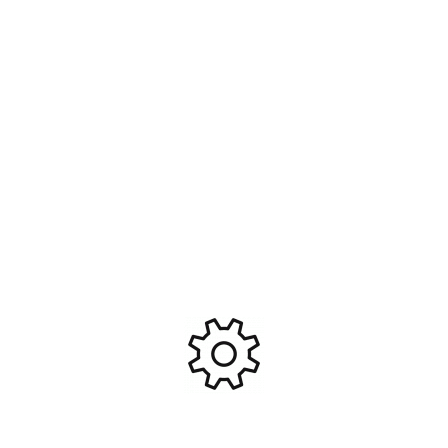
Ajouter Au Panier
Ajouter Au Panier
Set de tournevis BTR 1-1.5-
2-2.5MM #RC1990
19,99
€
Ajouter Au Panier