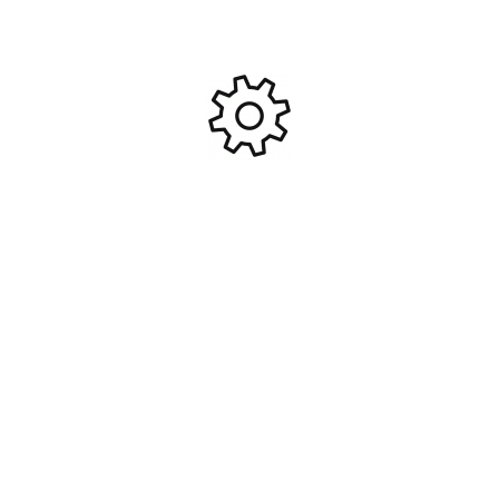
Contactez-nous
472c Av. du Centre, 74330 Epagny Metz-Tessy
+33 450 450 425
gulliver-rc-control@orange.fr
Réseau sociaux