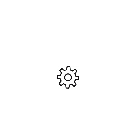
Extincteur avec support
Absima Batterie Lipo 3.7V
ABSIMA 2320077
300mAh 1240001
5,50
€
9,90
€
Ajouter Au Panier
Ajouter Au Panier