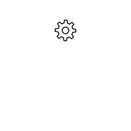
Contactez-nous
472c Av. du Centre, 74330 Epagny Metz-Tessy
+33 450 450 425
gulliver-rc-control@orange.fr
Réseau sociaux