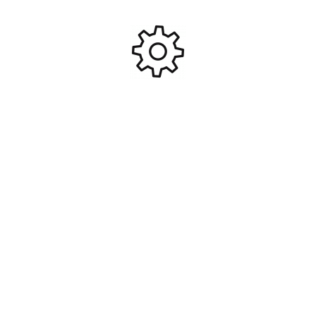
Piste EAGLE sur jantes 8
Granite Fastrack pour
Batons Noir (par 2)
crawler 1/10 #FAST1267B
17,95
€
25,95
€
#FAST1015B
Ajouter Au Panier
Ajouter Au Panier
Roues montées collées 1/10
Roues montées collées 1/10
Tout Terrains Arrière ZIGZAG
Tout Terrains Avant ZIGZAG
sur jantes 5 Batons pour
sur jantes 5 Batons pour