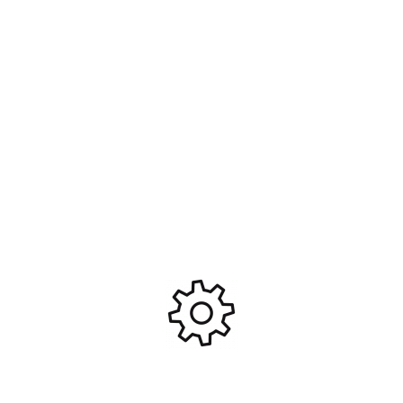
Embout à douille 5.5mm
Set d’outils pour véhicule RC
#TRX8719-55
#FAST607
13,95
€
29,95
€
Ajouter Au Panier
Ajouter Au Panier