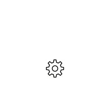
Jeu d’amortisseurs gros
Pignon moteur acier 11 dts
volumes tres longs montes /
32p 3.17mm #TRX6747
ressorts rouges #TRX4962
99,95
€
5,95
€
Ajouter Au Panier
Ajouter Au Panier
Amortisseurs gtr alu anodise
Amortisseurs avant noirs
bleu assembles (sans
longs complets (2) #TRX3760
ressorts) (4) #TRX5460A