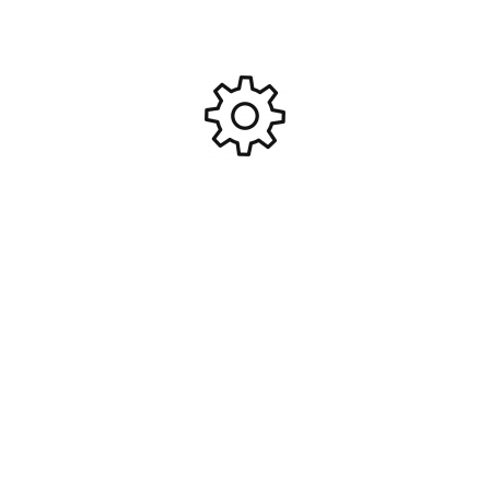
Latrax teton – 4×4 – 1/18
Micro 4×4 Truggy électrique
Rouge brushed tq 2.4ghz
GT24TR 1/24ème RTR
Traxxas #TRX76054-1-REDX
Brushless #CARI-58168
179,95
€
159,95
€
Ajouter Au Panier
Ajouter Au Panier