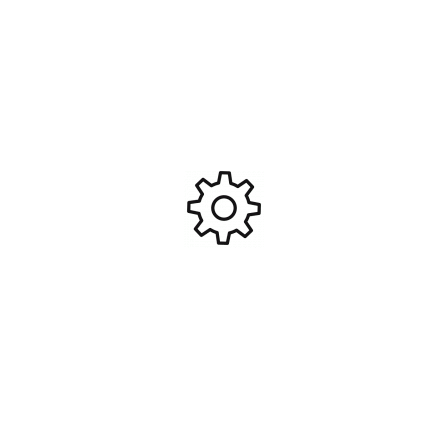
Chargeur 12volt – nimh 4a
Piles rechargeables AAA
7,2-8,4v #TRX2975
1000mah Maximum Power
#JUP-JRB-AAA1000
29,95
€
14,95
€
Ajouter Au Panier
Ajouter Au Panier