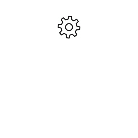
Adaptateur Dean mâle vers
Prise JST femelle avec câble
Tamiya femelle #ET0853
silicone 10cm 20Awg
#ET0625
4,95
€
2,95
€
Ajouter Au Panier
Ajouter Au Panier
Adaptateur Traxxas femelle
Connecteurs EC2 mâle +