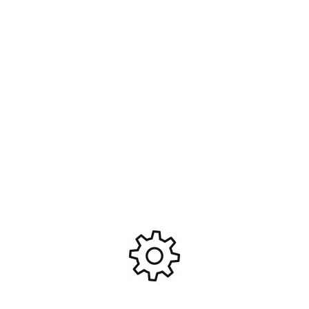
LASER ROUGE AVEC
Porte-fusées d’essieu noirs
ANNEAU DELTA TACTICS DE
(paire) Mini Maxx – Traxxas
26 MM AC12336
10752-BLK #TRX10752
25,90
€
7,80
€
Ajouter Au Panier
Ajouter Au Panier