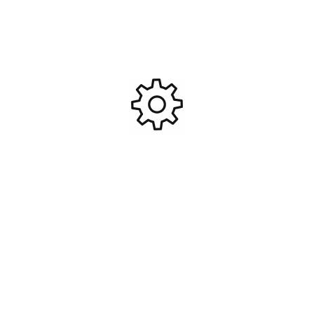
Assortiment de tubes
Tube carbone rond 4.0mm
thermoretractables
int. 5.0mm ext. 1m #PRO-
1.5/3/5/8mm 20cm rouge/noir
213020
3,95
€
5,95
€
#XT-130100
Ajouter Au Panier
Ajouter Au Panier