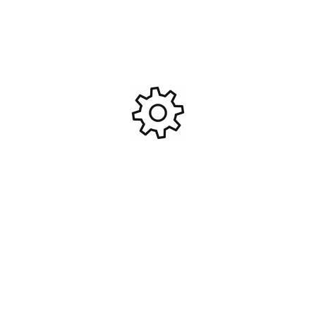
Miniature 1/50 chargeur sur
Voiture miniature 1:43
chenilles CAT n°977 #NOR-
Mercedes Actros MP4 (IXO-
55170
Models TTR036.22)
59,00
€
79,90
€
Ajouter Au Panier
Ajouter Au Panier