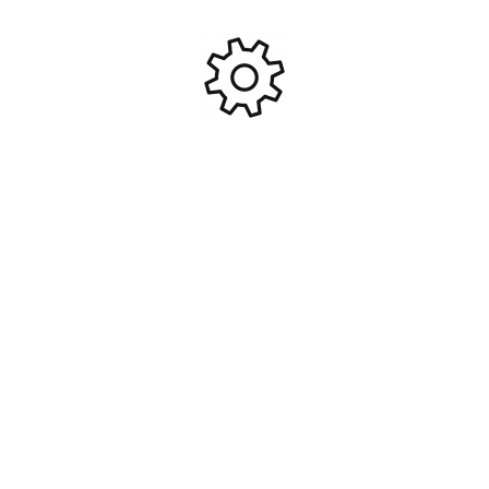
19,99
€
69,90
€
ressort à lames pour BRX01
1,9 po ProBuild™ (2) Noir
#BRLC7072
mat/Noir mat
Ajouter Au Panier
Ajouter Au Panier
#BRPB051MBKMBK
BOOM RACING Roues
BOOM RACING Kit de
Beadlock en aluminium à
ressorts à lames arrière
décalage réglable Spectre de
pour BRX01 et BRX02
64,90
€
42,90
€
1,9 po ProBuild™ (2) Argent
#BRLC7064
#BRPB052FSFS