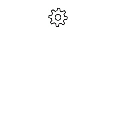
#SP-XT150
7,2-8,4v #TRX2975
6,95
€
29,95
€
Ajouter Au Panier
Ajouter Au Panier
Chargeur double rapide
Jonc fibre de carbone 2.0mm
lipo/nimh 8a #TRX2972GX
1m #PRO-210011
126,00
€
2,95
€