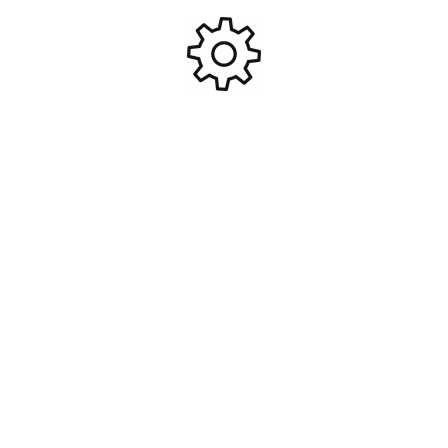
129,95
€
129,95
€
Ajouter Au Panier
Ajouter Au Panier
-25%
Chargeur CO2 pour sig sauer
Douilles metal (x6) pour colt
gsr v2 et Colt rail gun #CYB-
python co2 #CYB-185143
285052
39,90
€
29,95
€
29,95
€