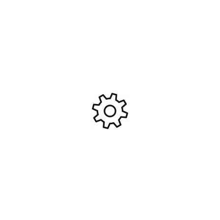
Messerchmitt BF109E-3 1/48
Pinceau pointu 3 Italeri #ITA-
#TAM-61050
I51206
24,95
€
2,95
€
Ajouter Au Panier
Ajouter Au Panier