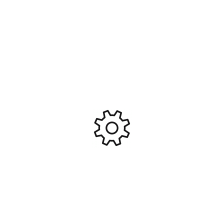
Ajouter Au Panier
Ajouter Au Panier
Porte-fusées d’essieu noirs
LASER ROUGE AVEC
(paire) Mini Maxx – Traxxas
ANNEAU DELTA TACTICS DE
10752-BLK #TRX10752
26 MM AC12336
7,80
€
25,90
€
Ajouter Au Panier
Ajouter Au Panier