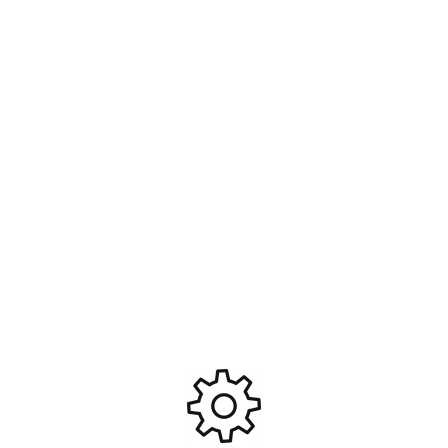
Traxxas TRX-4 Land Rover
TRAXXAS CRAWLER TRX4
Defender GRIS avec treuil
FORD BRONCO RTR 92076-4
4×4 1/10 #TRX82056-84-GRIS
BLANC #TRX92076
664,95
€
680,00
€
Ajouter Au Panier
Ajouter Au Panier