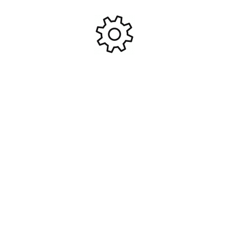
Holster CQC Vert #OT-A103C
chargeur G36 camo NUPROL
#NUP-6419
9,95
€
4,95
€
18,95
€
11,95
€
Ajouter Au Panier
Ajouter Au Panier
Chemise guérilla ripstop ce
Brassards vert fluo G&G par
opex (taille L) #ARM-
6 #A68473
T7750563
69,95
€
29,95
€