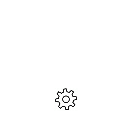
Amortisseurs xx-long gtr a
Amortisseurs gros volumes
anodisation dure sans
tres longs + huile / sans
ressorts #TRX7462X
ressorts #TRX2662
43,95
€
37,10
€
Ajouter Au Panier
Ajouter Au Panier