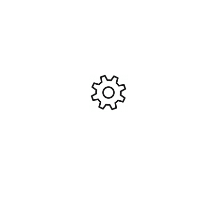
Testeur de batterie jusqu’à
Servo Standard SAVOX
8S et servo #Z032098
DIGITAL / 36kg-0.16s #SX-
SA-1230SG
17,95
€
89,95
€
Ajouter Au Panier
Ajouter Au Panier