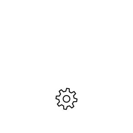
Couronne acier 52dts
Ressorts d’embrayage 1mm
#HPI86808
pour EB-4 S3 / ST-1 / ER-1 (3
pcs) #PD1980
69,00
€
4,40
€
Ajouter Au Panier
Ajouter Au Panier