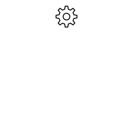
83,95
€
23,80
€
Ajouter Au Panier
Ajouter Au Panier
Bougie traxxas longue
Pignon moteur acier 11 dts
chaude #TRX3230
32p 3.17mm #TRX6747
7,70
€
5,95
€