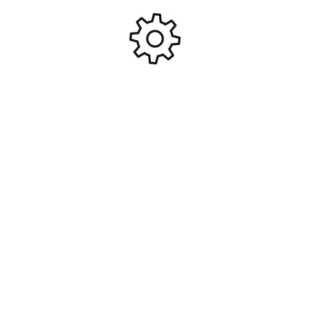
43,95
€
5,90
€
Ajouter Au Panier
Ajouter Au Panier
Amortisseurs gtr alu
Amortisseurs complets (x2)
assemble (sans ressorts) (2)
– latrax #TRX7660
#TRX5460
39,60
€
21,95
€