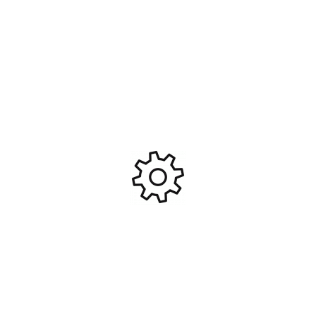
Bougie R3 – Medium –
Kyosho – Pignon Moteur 13
T2M/Rossi T10003 – Toutes
DENTS INFERNO VE – IF505-
Echelles
13
7,99
€
17,50
€
Ajouter Au Panier
Ajouter Au Panier