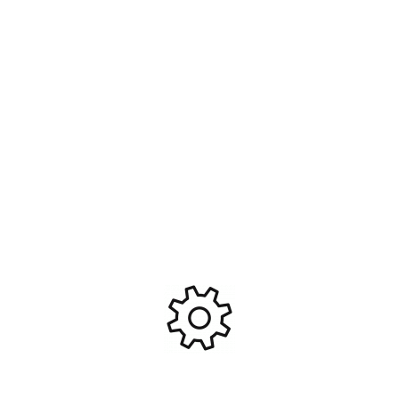
Roues montées collées 1/10
Roues montées collées 1/10
Av. SC Stinger mtd/jantes 5
Piste Av. SC Eagle/jantes 5
Bat. Noirs X2 #FAST1115B
Bat. Noirs X2 #FAST1100B
17,95
€
17,95
€
Ajouter Au Panier
Ajouter Au Panier