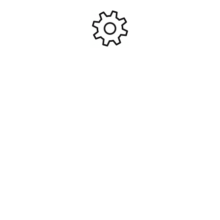
E-revo – 4×4 – 1/16 vxl
Mini-Z Renault Megane RS
brushless tq 2.4ghz – tsm –
Tonic Orange #KYO-
id Traxxas Bleu #TRX71076-
K.32421OR
369,95
€
189,95
€
3-BLUE
Ajouter Au Panier
Ajouter Au Panier
Mini-Z RWD McLAREN P1
Mini-Z Renault Megane
GTR SILVER/ORANGE #KYO-
SIRIUS YELLOW #KYO-