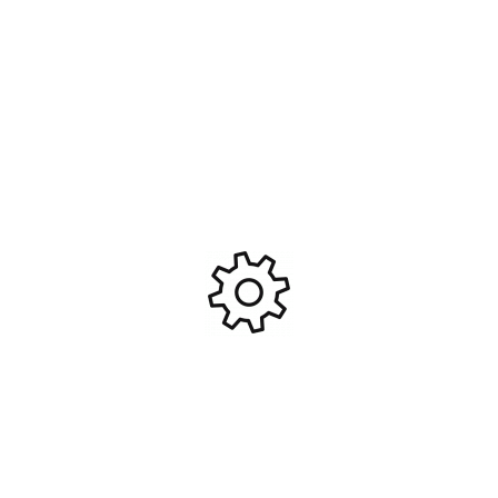
59,95
€
Ajouter Au Panier
Ajouter Au Panier
Infanterie francaise 2eme
A6M3/3a Zero Model 32 1/48
gm #TAM-35288
#TAM-61108
19,95
€
49,95
€