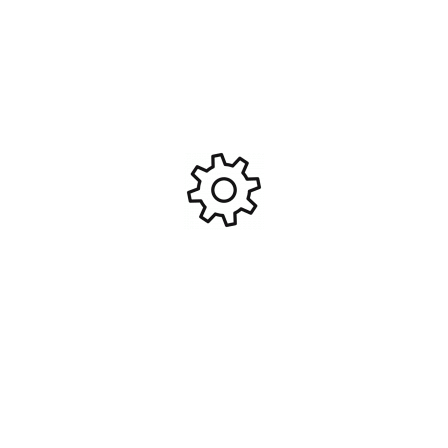
Kyosho FAZER mk2 Ford
Kyosho FAZER MK2 ALPINE
Mustang GTR Drift #KYO-
GT4 1/10 #KYO-K.34423B
34472T1
279,95
€
279,95
€
Ajouter Au Panier
Ajouter Au Panier