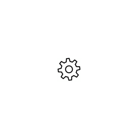
Miniature 1/18 Mercedes
PORSCHE 911 (992.2)
Benz CLK DTM AMG
CARRERA ARGENT 2025
cabriolet rouge Kyosho
640 064024
99,00
€
27,50
€
#KYO-08462R
Ajouter Au Panier
Ajouter Au Panier