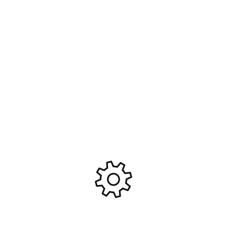
Traxxas TRX7834 Support de
Funtek Aileron Plastique
pare-chocs arrière
Noir STX FTK-21046
#TRX7834
9,50
€
5,90
€
Ajouter Au Panier
Ajouter Au Panier