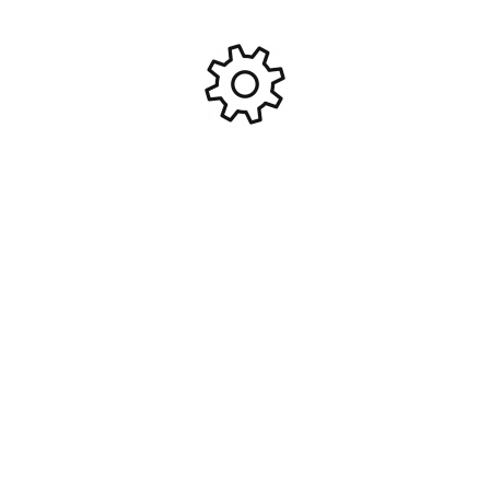
#V767105
94,95
€
4,95
€
Ajouter Au Panier
Ajouter Au Panier
Planeur Motorisé EPP
Motoplaneur Easy trainer
Ranger 600mm brushed RTF
1280mm RTF #FMS-FS0170
#VOL-761-2
134,90
€
169,95
€