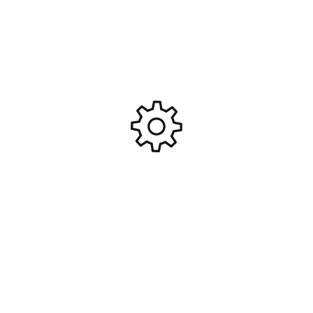
PORSCHE 911 (992.2)
Jeu de pylones (10) 56mm
CARRERA ARGENT 2025
#C907197
640 064024
27,50
€
9,90
€
Ajouter Au Panier
Ajouter Au Panier