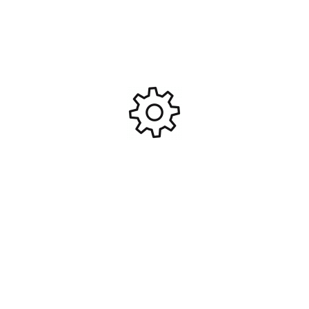
Batterie NI-MH 7.2V
Batterie RX NiMh 6.0V
2700MAH Stick Prise DEAN
1700Mah droite prise BEC et
T #GEN-GE2-2700-1D
JR #GEN-GE6-1700S-JJ
24,95
€
18,95
€
Ajouter Au Panier
Ajouter Au Panier