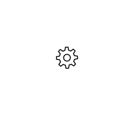
Rallonge pour cardan laiton
Jonc fibre de carbone 2.5mm
#PRO-210630
1m #PRO-210012
3,90
€
3,95
€
Ajouter Au Panier
Ajouter Au Panier