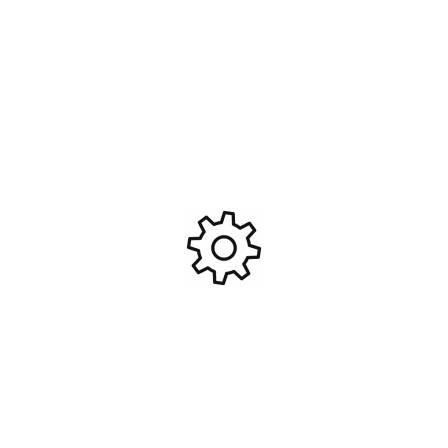
Ajouter Au Panier
Ajouter Au Panier
Maquette de camion Scania
Maquette de tank T-34/85
R730 Streamline Show Trk
Guerre de Corée 1/35 #ITA-
1/24 #ITA-3952
I6585
69,95
€
44,95
€
Ajouter Au Panier
Ajouter Au Panier