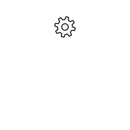
Motor mount support
Outdrive connecting
bracket/radio tray support
rod/nylon ball connector
bracket/ radio tray (h
ends (4)/chrome ball con
5,40
€
6,70
€
#TRX1520
#TRX1532
Ajouter Au Panier
Ajouter Au Panier
Support de montage moteur
Douilles auto lubrifiantes x10