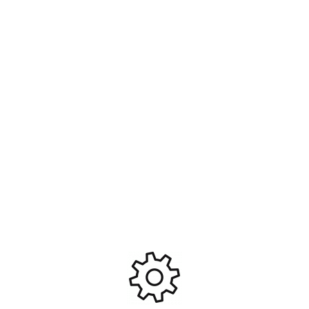
Clé pour écrous 7mm (M4)
Porte Tube Ø12 Pour Dremel
Fastrax #FAST632
(2 Pcs) #PRO-99080
9,95
€
3,95
€
Ajouter Au Panier
Ajouter Au Panier