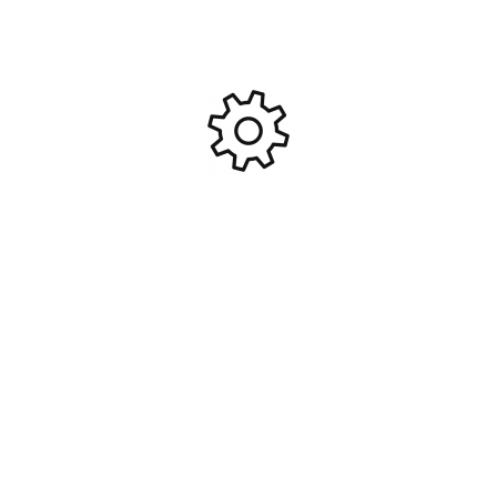
Embout hexagonal arrondi
Clé pour bielletes à pas
2mm #TRX8716-20
inverse 5.5mm sur manche
alu Fastrax #FAST669-5.5
17,00
€
6,95
€
Ajouter Au Panier
Ajouter Au Panier