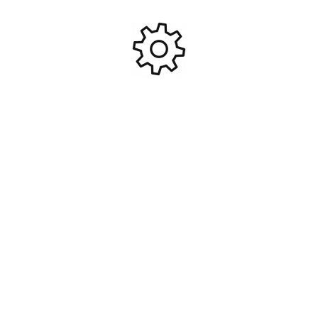
Servomoteur numérique
Testeur de batteries
sans noyau PowerHD WT80
+equilibreur+ testeur servo
HV – PHD082
ET0501 #ET0501
79,90
€
19,99
€
Ajouter Au Panier
Ajouter Au Panier