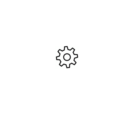
Roues montées et collées
Fastrax 1/10 street/tread
Eagle 8 batons Fastrack
tyre classic black/chrome
pour voiture 1/16 (x2)
wheel #FAST0098BC
17,95
€
14,95
€
#FAST1301B
Ajouter Au Panier
Ajouter Au Panier
-21%