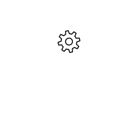
Silencieux pour Striker
Anneau de montage
Amoeba #AR40076
25,4X20X11 #ASG-15070
29,95
€
7,95
€
Ajouter Au Panier
Ajouter Au Panier