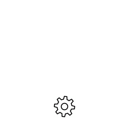
Bougie R3 – Medium –
Traxxas TRX9776X Pignons
T2M/Rossi T10003 – Toutes
d’engrenage complet, speed
Echelles
Réduction
7,99
€
8,10
€
Ajouter Au Panier
Ajouter Au Panier