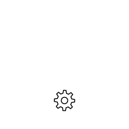
Feuille decal type A carbone
Harnais de sécurité pour
pour carrosserie RC
pilote 1/10 #KB48053
#KB48125
7,95
€
5,95
€
Ajouter Au Panier
Ajouter Au Panier