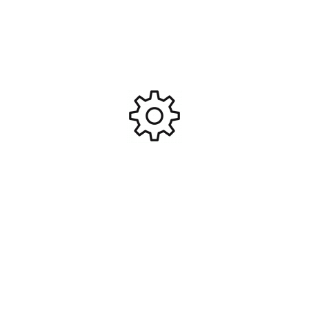
TAMIYA peinture TS44 Bleu
TAMIYA peinture TS35 Vert
Brillant #TAM-85044
Pré #TAM-85035
9,50
€
9,50
€
Ajouter Au Panier
Ajouter Au Panier