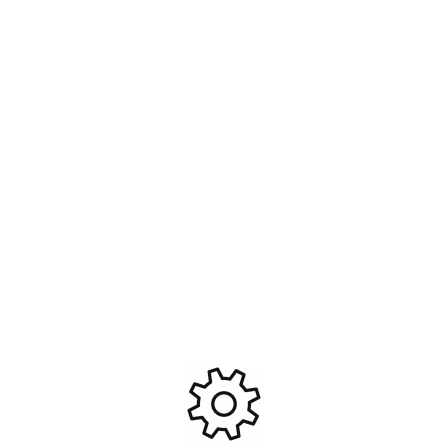
Vis d’étriers pour ROG-082
KIT DE CONVERSION
Rogue buggy – ROG-081
CLIPLESS POUR SLASH 4X2
– TRAXXAS 6929 #TRX6929
5,90
€
37,90
€
Ajouter Au Panier
Ajouter Au Panier