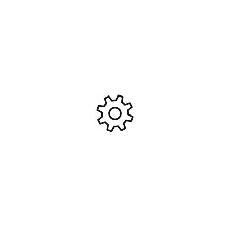
E-revo – 4×4 – 1/16 brushed
Latrax teton – 4×4 – 1/18
tq 2.4ghz – id Orange
Rose brushed tq 2.4ghz
Traxxas #TRX71054-1-ORNG
Traxxas #TRX76054-1-PINK
269,95
€
179,95
€
Ajouter Au Panier
Ajouter Au Panier